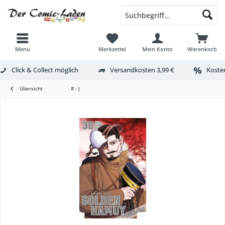
Menü
Merkzettel
Mein Konto
Warenkorb
Click & Collect möglich
Versandkosten 3,99 €
Kosten
Übersicht
# - J