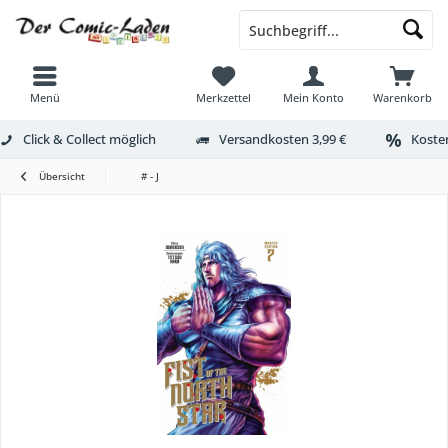
Menü
Merkzettel
Mein Konto
Warenkorb
Click & Collect möglich
Versandkosten 3,99 €
Kosten
Übersicht
# - J