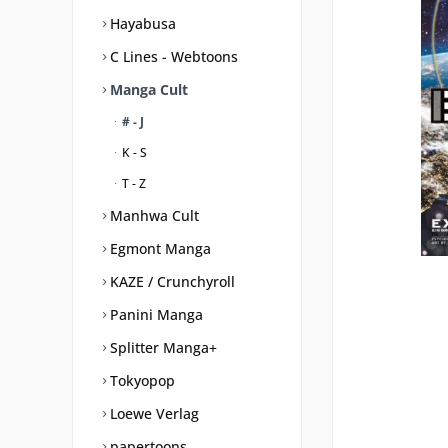
Hayabusa
C Lines - Webtoons
Manga Cult
# - J
K - S
T - Z
Manhwa Cult
Egmont Manga
KAZE / Crunchyroll
Panini Manga
Splitter Manga+
Tokyopop
Loewe Verlag
papertoons