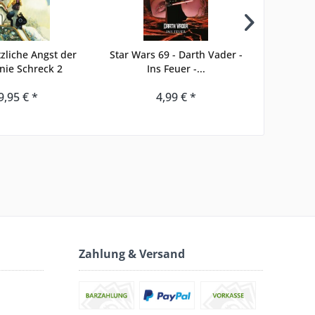
tzliche Angst der
Star Wars 69 - Darth Vader -
Star Wars
nie Schreck 2
Ins Feuer -...
Das 
9,95 € *
4,99 € *
Zahlung & Versand