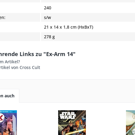
:
240
en:
s/w
21 x 14 x 1,8 cm (HxBxT)
278 g
hrende Links zu "Ex-Arm 14"
m Artikel?
tikel von Cross Cult
en auch