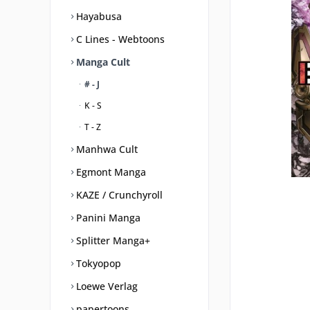
Hayabusa
C Lines - Webtoons
Manga Cult
# - J
K - S
T - Z
Manhwa Cult
Egmont Manga
KAZE / Crunchyroll
Panini Manga
Splitter Manga+
Tokyopop
Loewe Verlag
papertoons