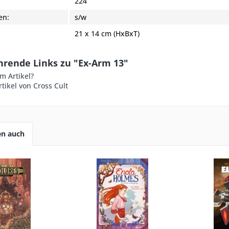
:
224
en:
s/w
21 x 14 cm (HxBxT)
hrende Links zu "Ex-Arm 13"
m Artikel?
tikel von Cross Cult
en auch