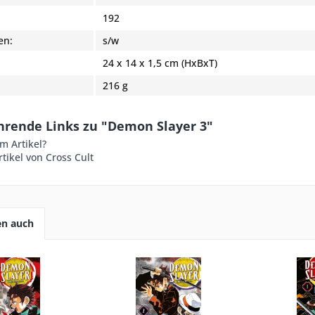
:
192
en:
s/w
24 x 14 x 1,5 cm (HxBxT)
216 g
hrende Links zu "Demon Slayer 3"
m Artikel?
tikel von Cross Cult
en auch