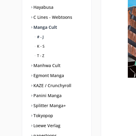
Hayabusa
C Lines - Webtoons
Manga Cult
# - J
K - S
T - Z
Manhwa Cult
Egmont Manga
KAZE / Crunchyroll
Panini Manga
Splitter Manga+
Tokyopop
Loewe Verlag
papertoons