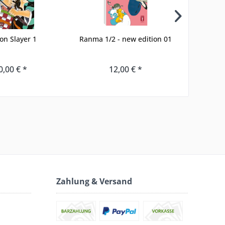
n Slayer 1
Ranma 1/2 - new edition 01
Mashle: M
0,00 € *
12,00 € *
Zahlung & Versand