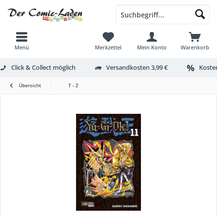
Menü
Merkzettel
Mein Konto
Warenkorb
Click & Collect möglich
Versandkosten 3,99 €
Kosten
Übersicht
T - Z