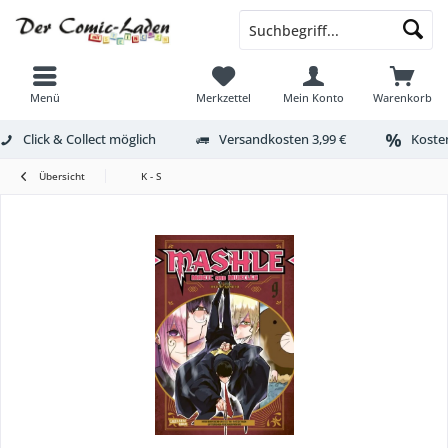
Menü
Merkzettel
Mein Konto
Warenkorb
Click & Collect möglich
Versandkosten 3,99 €
Kosten
Übersicht
K - S