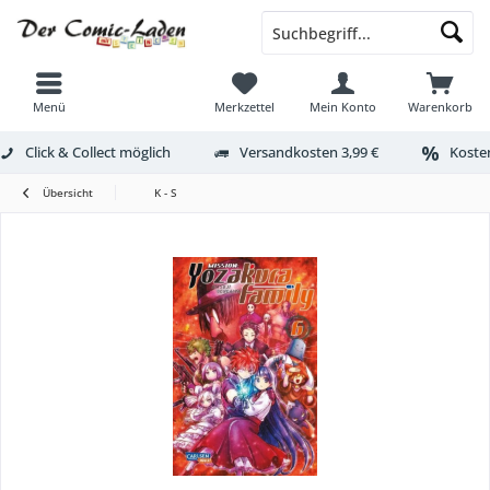
Menü
Merkzettel
Mein Konto
Warenkorb
Click & Collect möglich
Versandkosten 3,99 €
Kosten
Übersicht
K - S