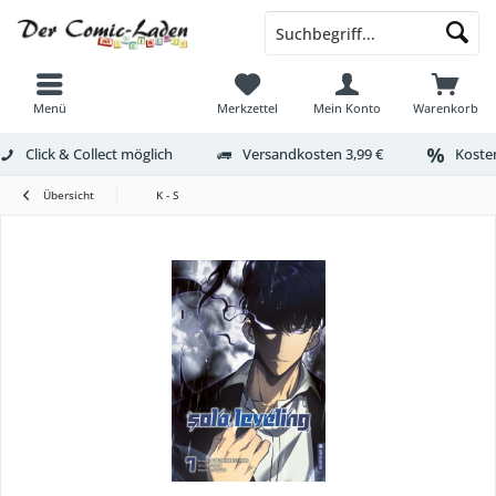
Menü
Merkzettel
Mein Konto
Warenkorb
Click & Collect möglich
Versandkosten 3,99 €
Kosten
Übersicht
K - S