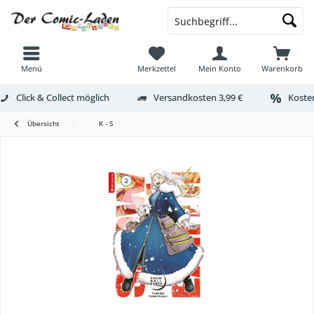
Menü
Merkzettel
Mein Konto
Warenkorb
Click & Collect möglich
Versandkosten 3,99 €
Kosten
Übersicht
K - S