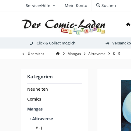
Service/Hilfe
Mein Konto
Suchen
Click & Collect möglich
Versandkos
Übersicht
Mangas
Altraverse
K - S
Kategorien
Neuheiten
Comics
Mangas
Altraverse
# - J