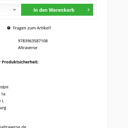
In den
Warenkorb
Fragen zum Artikel?
9783963587108
Altraverse
 Produktsicherheit:
GmbH
11a
 I.
urg
@altraverse.de