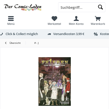
Menü
Merkzettel
Mein Konto
Warenkorb
Click & Collect möglich
Versandkosten 3,99 €
Kosten
Übersicht
# - J