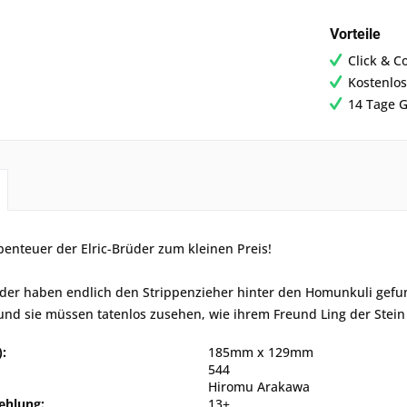
Vorteile
Click & C
Kostenlos
14 Tage G
enteuer der Elric-Brüder zum kleinen Preis!
üder haben endlich den Strippenzieher hinter den Homunkuli gefun
nd sie müssen tatenlos zusehen, wie ihrem Freund Ling der Stein
:
185mm x 129mm
544
Hiromu Arakawa
ehlung:
13+