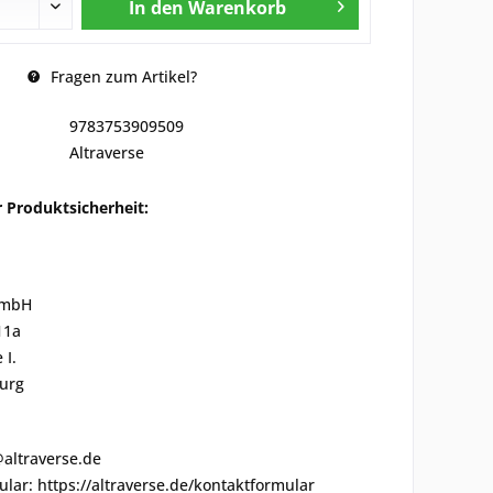
In den
Warenkorb
Fragen zum Artikel?
9783753909509
Altraverse
 Produktsicherheit:
GmbH
11a
 I.
urg
@altraverse.de
lar: https://altraverse.de/kontaktformular