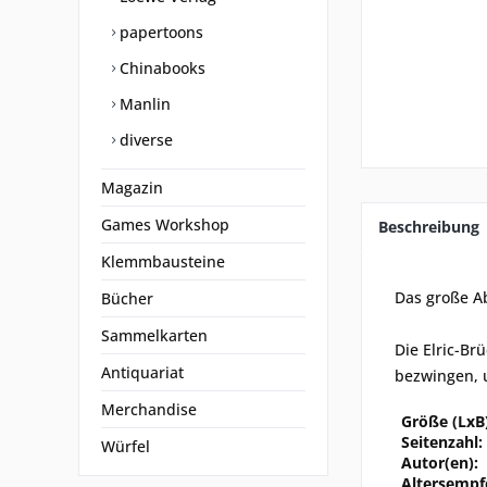
papertoons
Chinabooks
Manlin
diverse
Magazin
Games Workshop
Beschreibung
Klemmbausteine
Das große Ab
Bücher
Sammelkarten
Die Elric-Br
Antiquariat
bezwingen, u
Merchandise
Größe (LxB)
Seitenzahl:
Würfel
Autor(en):
Altersempf