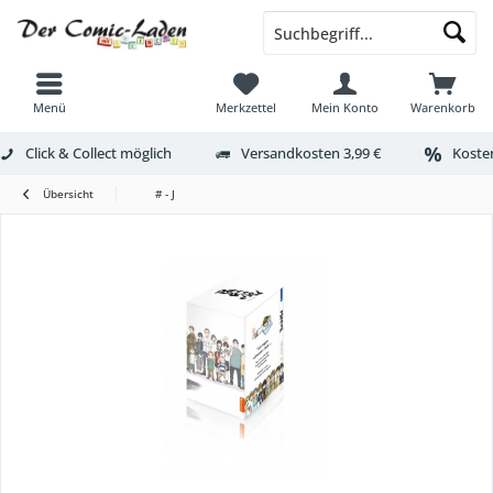
Menü
Merkzettel
Mein Konto
Warenkorb
Click & Collect möglich
Versandkosten 3,99 €
Kosten
Übersicht
# - J