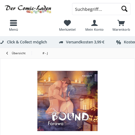
Menü
Merkzettel
Mein Konto
Warenkorb
Click & Collect möglich
Versandkosten 3,99 €
Kosten
Übersicht
# - J