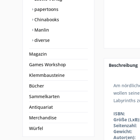
papertoons
Chinabooks
Manlin
diverse
Magazin
Games Workshop
Beschreibung
Klemmbausteine
Am nördliche
Bücher
wollen seine
Sammelkarten
Labyrinths z
Antiquariat
ISBN:
Merchandise
Größe (LxB)
Seitenzahl:
Würfel
Gewicht:
Autor(en):