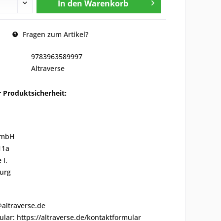
In den
Warenkorb
Fragen zum Artikel?
9783963589997
Altraverse
 Produktsicherheit:
GmbH
11a
 I.
urg
@altraverse.de
lar: https://altraverse.de/kontaktformular