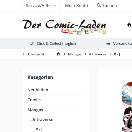
Service/Hilfe
Mein Konto
Suchen
Click & Collect möglich
Versandkos
Übersicht
Mangas
Altraverse
# - J
Kategorien
Neuheiten
Comics
Mangas
Altraverse
# - J