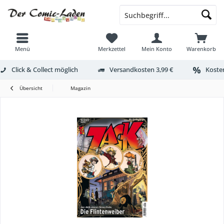
Menü
Merkzettel
Mein Konto
Warenkorb
Click & Collect möglich
Versandkosten 3,99 €
Kosten
Übersicht
Magazin