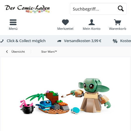
Menü
Merkzettel
Mein Konto
Warenkorb
Click & Collect möglich
Versandkosten 3,99 €
Kosten
Übersicht
Star Wars™