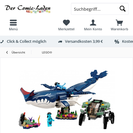
Menü
Merkzettel
Mein Konto
Warenkorb
Click & Collect möglich
Versandkosten 3,99 €
Kosten
Übersicht
LEGO®