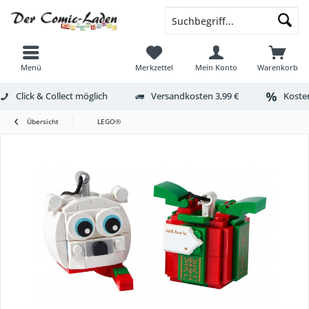
Menü
Merkzettel
Mein Konto
Warenkorb
Click & Collect möglich
Versandkosten 3,99 €
Kosten
Übersicht
LEGO®