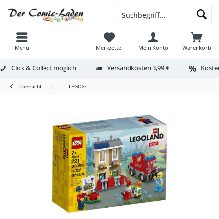
Menü
Merkzettel
Mein Konto
Warenkorb
Click & Collect möglich
Versandkosten 3,99 €
Kosten
Übersicht
LEGO®