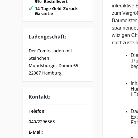
99,- Bestellwert
interaktive
14 Tage Geld-Zurück-
Garantie
zum Vergröß
Baumeister 
spannendes 
witzigen Ch
Ladengeschäft:
nachzustell
Der Comic-Laden mit
Die
Steinchen
„Po
Mundsburger Damm 65
beg
22087 Hamburg
Inh
Hun
LE
Kontakt:
Telefon:
Das
Exp
040/2296563
Fan
E-Mail: