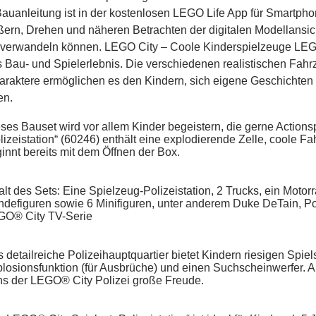
 Bauanleitung ist in der kostenlosen LEGO Life App für Smartpho
ern, Drehen und näheren Betrachten der digitalen Modellansic
verwandeln können. LEGO City – Coole Kinderspielzeuge LEGO C
Bau- und Spielerlebnis. Die verschiedenen realistischen Fahr
araktere ermöglichen es den Kindern, sich eigene Geschichte
en.
ses Bauset wird vor allem Kinder begeistern, die gerne Actio
lizeistation“ (60246) enthält eine explodierende Zelle, coole 
innt bereits mit dem Öffnen der Box.
alt des Sets: Eine Spielzeug-Polizeistation, 2 Trucks, ein Motor
defiguren sowie 6 Minifiguren, unter anderem Duke DeTain, P
GO® City TV-Serie
 detailreiche Polizeihauptquartier bietet Kindern riesigen Spie
losionsfunktion (für Ausbrüche) und einen Suchscheinwerfer. Ab
s der LEGO® City Polizei große Freude.