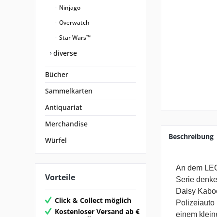
Ninjago
Overwatch
Star Wars™
diverse
Bücher
Sammelkarten
Antiquariat
Merchandise
Beschreibung
Würfel
An dem LEGO
Vorteile
Serie denke
Daisy Kaboo
Click & Collect möglich
Polizeiauto
Kostenloser Versand ab €
einem klein