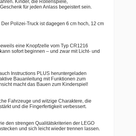
Jahren. Kinder, die Rollenspiele,
eschenk für jeden Anlass begeistert sein.
ef. Der Polizei-Truck ist dagegen 6 cm hoch, 12 cm
 jeweils eine Knopfzelle vom Typ CR1216
kann sofort beginnen – und zwar mit Licht- und
 auch Instructions PLUS heruntergeladen
raktive Bauanleitung mit Funktionen zum
nsicht macht das Bauen zum Kinderspiel!
sche Fahrzeuge und witzige Charaktere, die
tärkt und die Fingerfertigkeit verbessert.
 den strengen Qualitätskriterien der LEGO
tecken und sich leicht wieder trennen lassen.