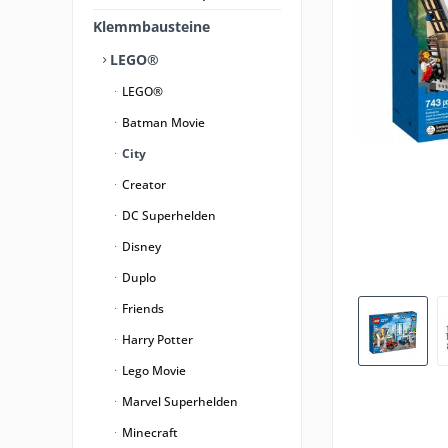
Klemmbausteine
LEGO®
LEGO®
Batman Movie
City
Creator
DC Superhelden
Disney
Duplo
Friends
Harry Potter
Lego Movie
Marvel Superhelden
Minecraft