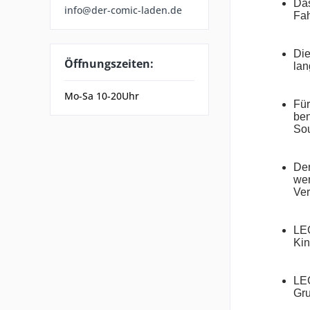
Das
info@der-comic-laden.de
Fah
Die
Öffnungszeiten:
lan
Mo-Sa 10-20Uhr
Für
ben
Sou
Der
wer
Ver
LEG
Kin
LEG
Gru