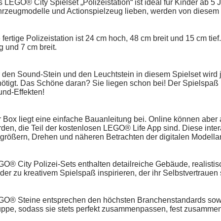
 LEGO® City Spielset „Polizeistation“ ist ideal für Kinder ab 5 
rzeugmodelle und Actionspielzeug lieben, werden von diesem G
 fertige Polizeistation ist 24 cm hoch, 48 cm breit und 15 cm ti
g und 7 cm breit.
 den Sound-Stein und den Leuchtstein in diesem Spielset wird
ötigt. Das Schöne daran? Sie liegen schon bei! Der Spielspaß 
nd-Effekten!
 Box liegt eine einfache Bauanleitung bei. Online können aber
den, die Teil der kostenlosen LEGO® Life App sind. Diese inte
größern, Drehen und näheren Betrachten der digitalen Modella
O® City Polizei-Sets enthalten detailreiche Gebäude, realisti
der zu kreativem Spielspaß inspirieren, der ihr Selbstvertrauen s
O® Steine entsprechen den höchsten Branchenstandards sowie
ppe, sodass sie stets perfekt zusammenpassen, fest zusammens