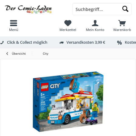
Menü
Merkzettel
Mein Konto
Warenkorb
Click & Collect möglich
Versandkosten 3,99 €
Kosten
Übersicht
City