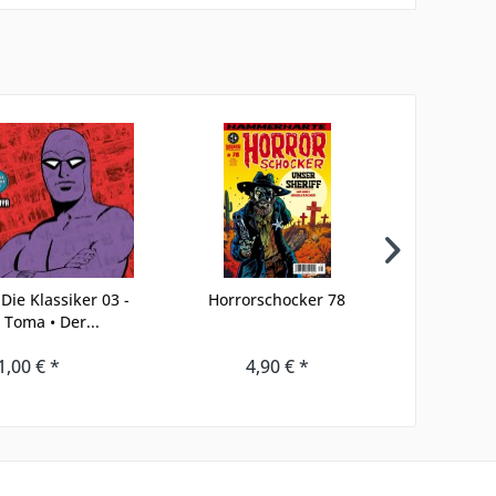
Die Klassiker 03 -
Horrorschocker 78
Lady Elza 
 Toma • Der...
1,00 € *
4,90 € *