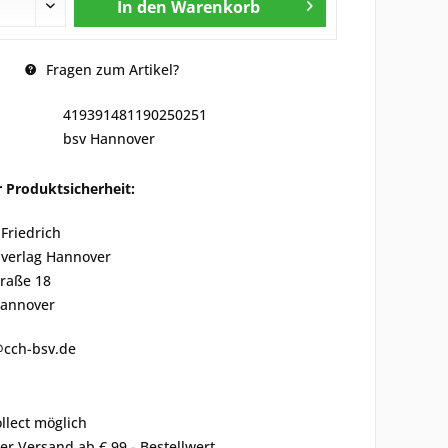
In den
Warenkorb
Fragen zum Artikel?
419391481190250251
bsv Hannover
 Produktsicherheit:
Friedrich
nverlag Hannover
traße 18
Hannover
@cch-bsv.de
ollect möglich
er Versand ab € 99,- Bestellwert