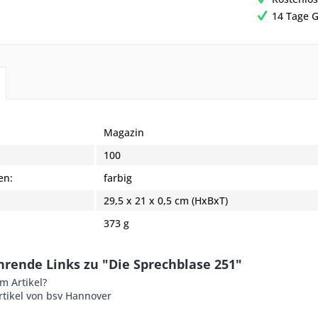
14 Tage G
Magazin
:
100
en:
farbig
29,5 x 21 x 0,5 cm (HxBxT)
373 g
hrende Links zu "Die Sprechblase 251"
m Artikel?
rtikel von bsv Hannover