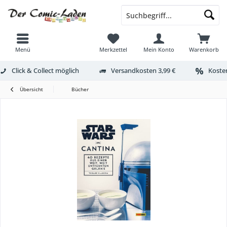
Menü
Merkzettel
Mein Konto
Warenkorb
Click & Collect möglich
Versandkosten 3,99 €
Kosten
Übersicht
Bücher