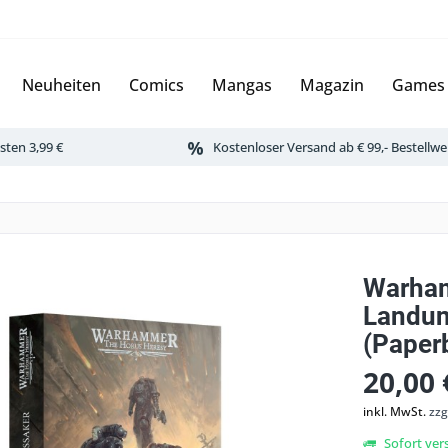
Neuheiten
Comics
Mangas
Magazin
Games
ten 3,99 €
Kostenloser Versand ab € 99,- Bestellwe
Warham
Landun
(Paper
20,00 
inkl. MwSt.
zzg
Sofort vers