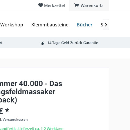
Merkzettel
Warenkorb
 Workshop
Klemmbausteine
Bücher
Sammelkart

rt
14 Tage Geld-Zurück-Garantie
mer 40.000 - Das
gsfeldmassaker
back)
€ *
l. Versandkosten
andfertig, Lieferzeit ca. 1-2 Werktage