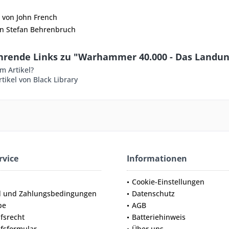
 von John French
on Stefan Behrenbruch
hrende Links zu "Warhammer 40.000 - Das Landun
m Artikel?
tikel von Black Library
rvice
Informationen
Cookie-Einstellungen
d und Zahlungsbedingungen
Datenschutz
be
AGB
fsrecht
Batteriehinweis
fsformular
Über uns