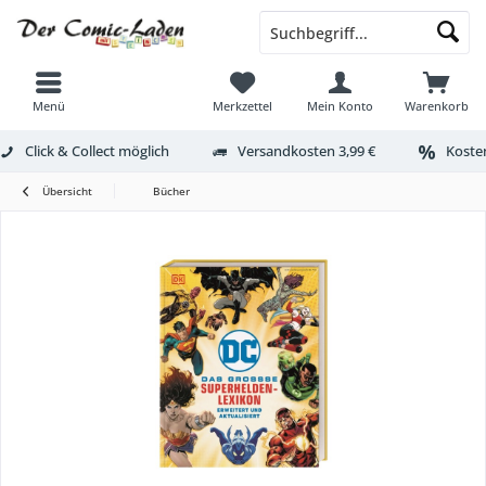
Menü
Merkzettel
Mein Konto
Warenkorb
Click & Collect möglich
Versandkosten 3,99 €
Kosten
Übersicht
Bücher