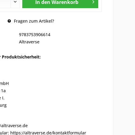
In den
Warenkorb
Fragen zum Artikel?
9783753906614
Altraverse
 Produktsicherheit:
GmbH
11a
 I.
urg
@altraverse.de
lar: https://altraverse.de/kontaktformular