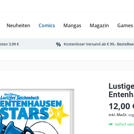
Neuheiten
Comics
Mangas
Magazin
Games
ten 3,99 €
Kostenloser Versand ab € 99,- Bestellwe
Lustig
Entenh
12,00 
inkl. MwSt.
zzg
Sofort vers