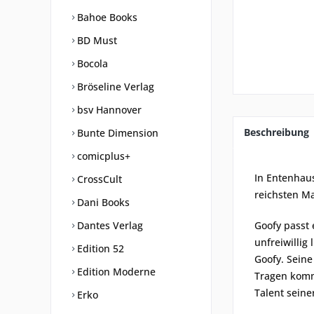
Bahoe Books
BD Must
Bocola
Bröseline Verlag
bsv Hannover
Beschreibung
Bunte Dimension
comicplus+
In Entenhau
CrossCult
reichsten M
Dani Books
Dantes Verlag
Goofy passt 
unfreiwillig
Edition 52
Goofy. Sein
Edition Moderne
Tragen kommt
Talent seine
Erko