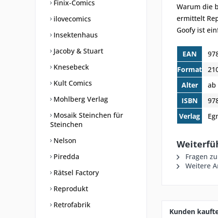
Finix-Comics
Warum die b
ermittelt Re
ilovecomics
Goofy ist ei
Insektenhaus
Jacoby & Stuart
EAN
97
Knesebeck
Format
21
Kult Comics
Alter
ab 
Mohlberg Verlag
ISBN
97
Mosaik Steinchen für
Verlag
Eg
Steinchen
Nelson
Weiterfü
Piredda
Fragen zu
Weitere A
Rätsel Factory
Reprodukt
Retrofabrik
Kunden kauft