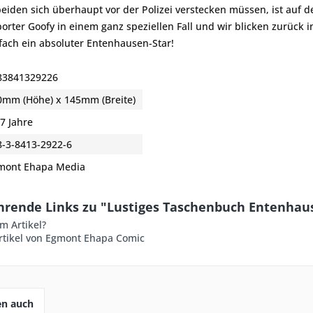
eiden sich überhaupt vor der Polizei verstecken müssen, ist auf
porter Goofy in einem ganz speziellen Fall und wir blicken zurück i
nfach ein absoluter Entenhausen-Star!
83841329226
0mm (Höhe) x 145mm (Breite)
7 Jahre
8-3-8413-2922-6
mont Ehapa Media
hrende Links zu "Lustiges Taschenbuch Entenhaus
m Artikel?
rtikel von Egmont Ehapa Comic
en auch